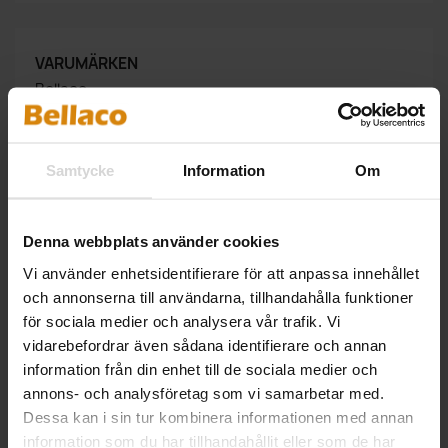
VARUMÄRKEN
Bellaco
Bellaco Transceivers
Capplon
Samtycke
Information
Om
Direktronik
Lexmark
Denna webbplats använder cookies
Vi använder enhetsidentifierare för att anpassa innehållet
och annonserna till användarna, tillhandahålla funktioner
SMALL DIGITAL SIGNAGE
för sociala medier och analysera vår trafik. Vi
vidarebefordrar även sådana identifierare och annan
information från din enhet till de sociala medier och
annons- och analysföretag som vi samarbetar med.
Inga produkter tillgängliga än
Dessa kan i sin tur kombinera informationen med annan
information som du har tillhandahållit eller som de har