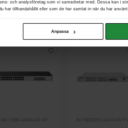
nnons- och analysföretag som vi samarbetar med. Dessa kan i sin
har tillhandahållit eller som de har samlat in när du har använt 
Snabbvy
Snabbvy


RG-ES110D-P
CRS326-24G-2S+IN
Anpassa
favorite_border
fa
Snabbvy
Snabbvy


RG-CS86-24MG4VS-UP
RG-NBS3200-24GT4XS-P 