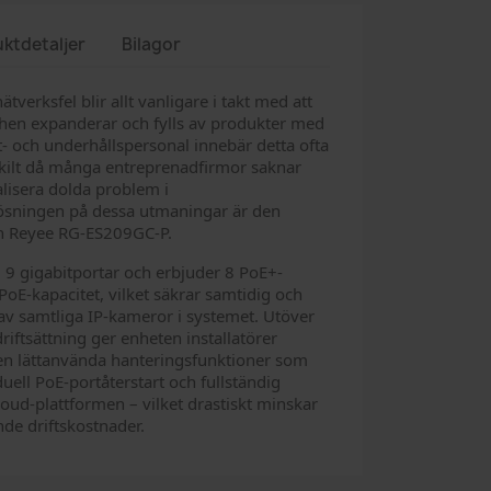
ktdetaljer
Bilagor
verksfel blir allt vanligare i takt med att
en expanderar och fylls av produkter med
ift- och underhållspersonal innebär detta ofta
skilt då många entreprenadfirmor saknar
alisera dolda problem i
ösningen på dessa utmaningar är den
n Reyee RG-ES209GC-P.
 9 gigabitportar och erbjuder 8 PoE+-
oE-kapacitet, vilket säkrar samtidig och
av samtliga IP-kameror i systemet. Utöver
iftsättning ger enheten installatörer
men lättanvända hanteringsfunktioner som
duell PoE-portåterstart och fullständig
Cloud-plattformen – vilket drastiskt minskar
de driftskostnader.