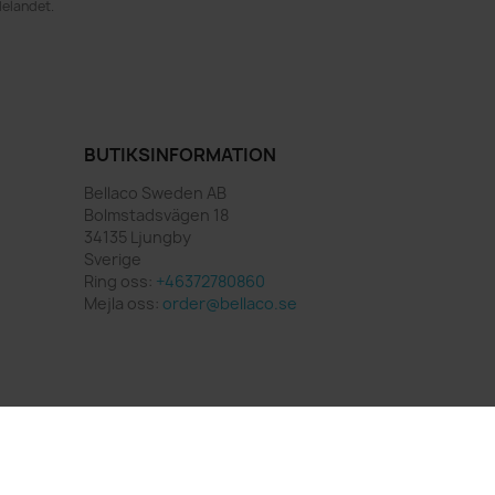
delandet.
BUTIKSINFORMATION
Bellaco Sweden AB
Bolmstadsvägen 18
34135 Ljungby
Sverige
Ring oss:
+46372780860
Mejla oss:
order@bellaco.se