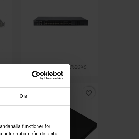
Snabbvy

P
RG-S6120-20XS4VS2QXS
vorite_border
favorite_border
Om
andahålla funktioner för
n information från din enhet