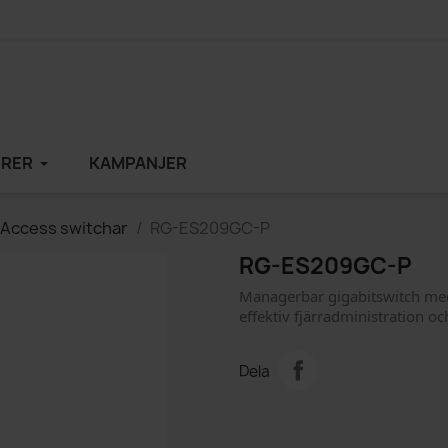
ÖRER
ㅤㅤKAMPANJER
Access switchar
RG-ES209GC-P
RG-ES209GC-P
Managerbar gigabitswitch med
effektiv fjärradministration oc
Dela