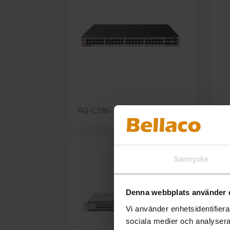
Snabbvy

RG-CS86-48MG4VS2QXS-UPD
favorite_border
Samtycke
Denna webbplats använder 
Vi använder enhetsidentifierar
sociala medier och analysera 