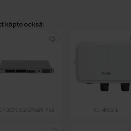
t köpte också:
favorite_border
fa
Snabbvy
Snabbvy


G-NBS3100-24GT4SFP-P V2
RG-AP680-L