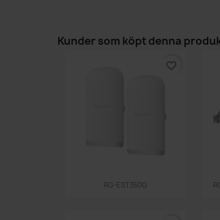
Kunder som köpt denna produk
favorite_border
Snabbvy

RG-EST350G
R