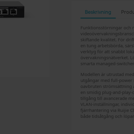
Beskrivning
Produ
Funktionsstörningar och nät
videoövervakningsbransch
skiftande kvalitet. För dr
en tung arbetsbörda, sär
verktyg för att snabbt lok
övervakningsnätverket. L
smarta managed-switche
Modellen är utrustad med
utgångar med full-power P
oavbruten strömsättning 
en smidig plug-and-play-dr
tillgång till avancerade 
VLAN-inställningar, indivi
fjärrhantering via Ruijie 
både tidsåtgång och löpan