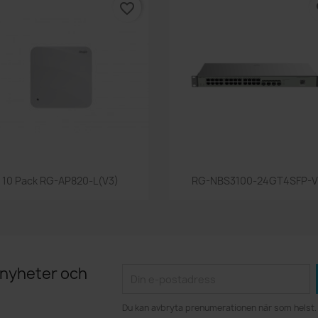
favorite_border
fa
Snabbvy
Snabbvy


10 Pack RG-AP820-L(V3)
RG-NBS3100-24GT4SFP-V
 nyheter och
Du kan avbryta prenumerationen när som helst. 