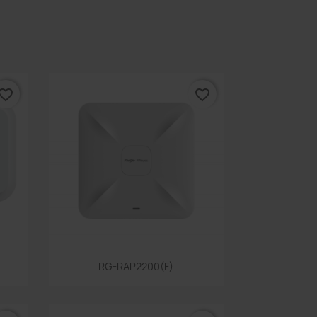
vorite_border
favorite_border
Snabbvy

RG-RAP2200(F)