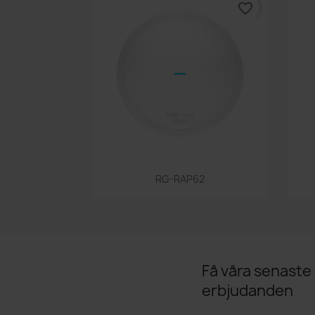
favorite_border
Snabbvy

RG-RAP62
Få våra senaste
erbjudanden