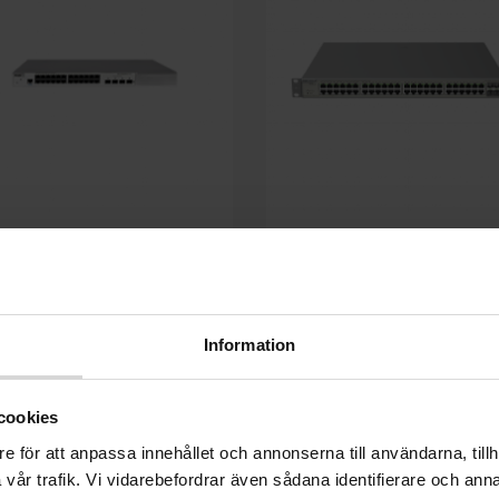
Snabbvy
Snabbvy


RG-S2928G-E V3
RG-NBS5200-48GT4XS-U
favorite_border
fa
Information
cookies
e för att anpassa innehållet och annonserna till användarna, tillh
vår trafik. Vi vidarebefordrar även sådana identifierare och anna