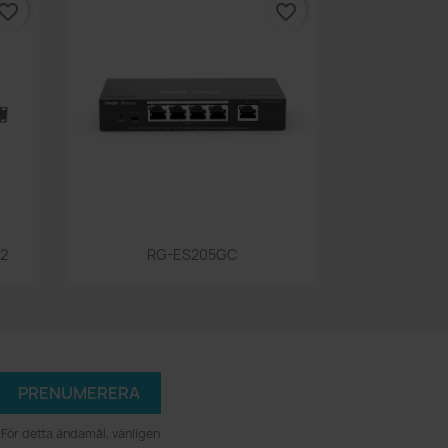
vorite_border
favorite_border
Snabbvy

2
RG-ES205GC
För detta ändamål, vänligen