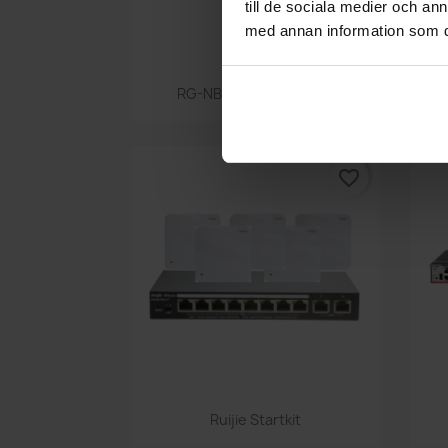
till de sociala medier och a
med annan information som du 
Snabbvy

RG-NBS5200-48GT4XS
favorite_border
Snabbvy

Ruijie Startkit