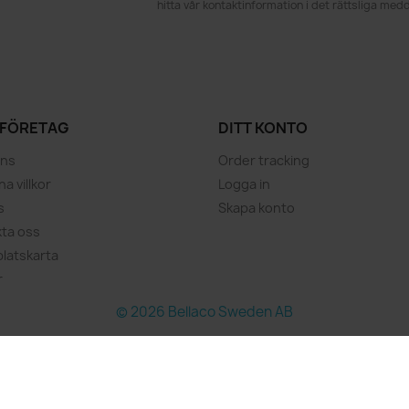
hitta vår kontaktinformation i det rättsliga med
 FÖRETAG
DITT KONTO
ans
Order tracking
a villkor
Logga in
s
Skapa konto
ta oss
latskarta
r
© 2026 Bellaco Sweden AB