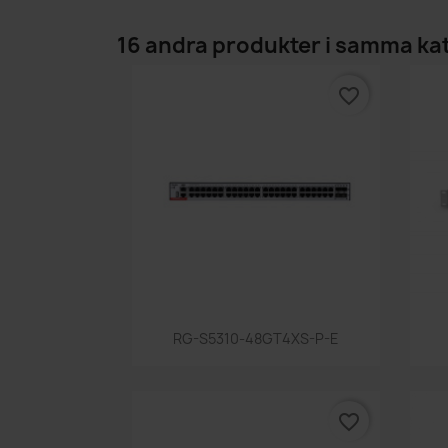
16 andra produkter i samma ka
favorite_border
Snabbvy

RG-S5310-48GT4XS-P-E
favorite_border