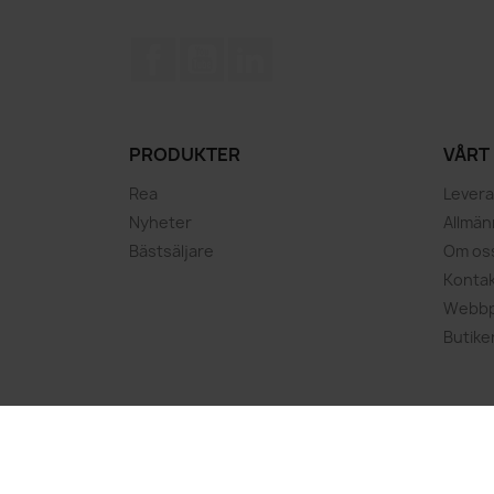
Facebook
YouTube
LinkedIn
PRODUKTER
VÅRT
Rea
Lever
Nyheter
Allmänn
Bästsäljare
Om os
Kontak
Webbp
Butike