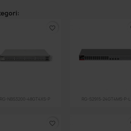
tegori:
favorite_border
fa
Snabbvy
Snabbvy


RG-NBS3200-48GT4XS-P
RG-S2915-24GT4MS-P-L
favorite_border
fa