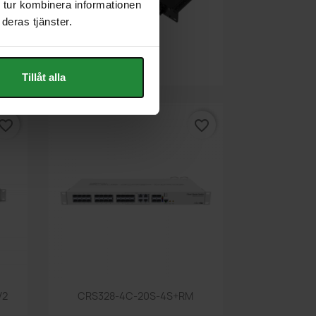
 tur kombinera informationen
deras tjänster.
Snabbvy

SWM281
Tillåt alla
vorite_border
favorite_border
Snabbvy

V2
CRS328-4C-20S-4S+RM