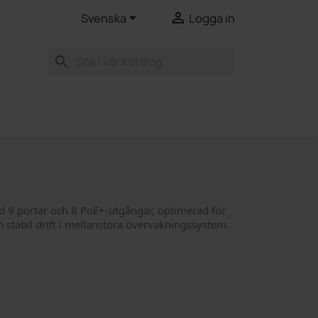


Svenska
Logga in
search
 9 portar och 8 PoE+-utgångar, optimerad för
h stabil drift i mellanstora övervakningssystem.